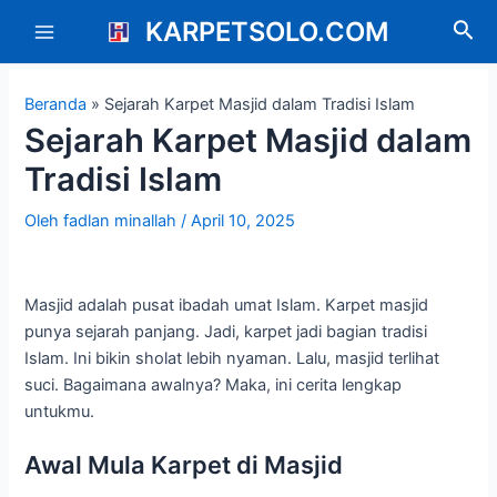
Lewati
Post
Main
KARPETSOLO.COM
Cari
ke
navigation
Menu
konten
Beranda
»
Sejarah Karpet Masjid dalam Tradisi Islam
Sejarah Karpet Masjid dalam
Tradisi Islam
Oleh
fadlan minallah
/
April 10, 2025
Masjid adalah pusat ibadah umat Islam. Karpet masjid
punya sejarah panjang. Jadi, karpet jadi bagian tradisi
Islam. Ini bikin sholat lebih nyaman. Lalu, masjid terlihat
suci. Bagaimana awalnya? Maka, ini cerita lengkap
untukmu.
Awal Mula Karpet di Masjid