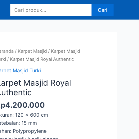
Pencarian
Cari
untuk:
eranda
/
Karpet Masjid
/
Karpet Masjid
rki
/ Karpet Masjid Royal Authentic
arpet Masjid Turki
arpet Masjid Royal
uthentic
Rp
4.200.000
kuran: 120 x 600 cm
etebalan: 15 mm
ahan: Polypropylene
esain: batik klasik elegan