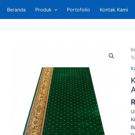
Beranda
Produk
Portofolio
Kontak Kami
B
Tu
K
K
A
U
K
B
D