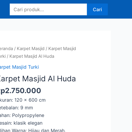
Pencarian
Cari
untuk:
eranda
/
Karpet Masjid
/
Karpet Masjid
rki
/ Karpet Masjid Al Huda
arpet Masjid Turki
arpet Masjid Al Huda
Rp
2.750.000
kuran: 120 x 600 cm
etebalan: 9 mm
ahan: Polypropylene
esain: klasik elegan
ilihan Warna: Hijau dan Merah.