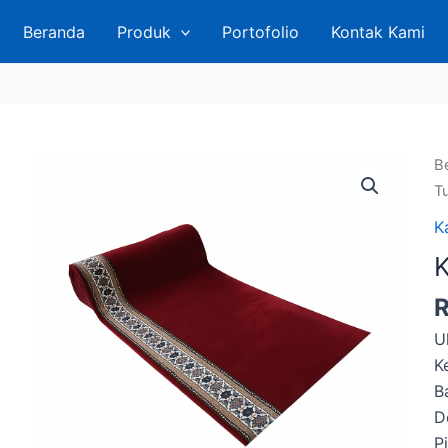
Beranda
Produk
Portofolio
Kontak Kami
B
Tu
K
K
U
K
B
D
P