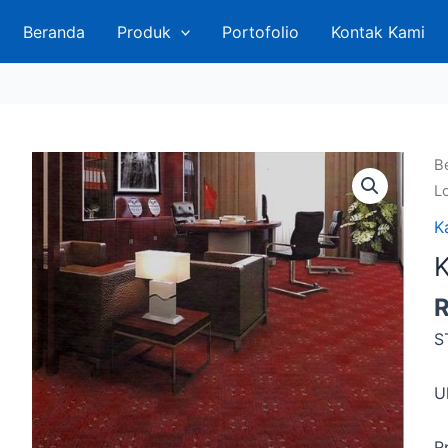
Beranda
Produk
Portofolio
Kontak Kami
B
L
K
K
S
U
R