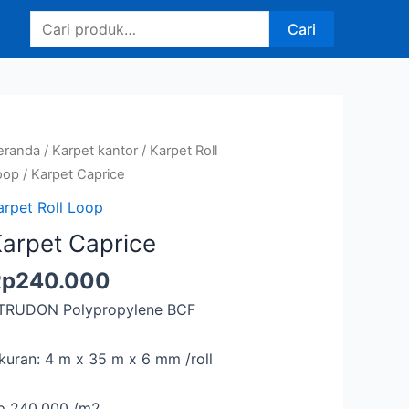
Pencarian
Cari
untuk:
eranda
/
Karpet kantor
/
Karpet Roll
oop
/ Karpet Caprice
arpet Roll Loop
arpet Caprice
Rp
240.000
TRUDON Polypropylene BCF
kuran: 4 m x 35 m x 6 mm /roll
p 240.000 /m2