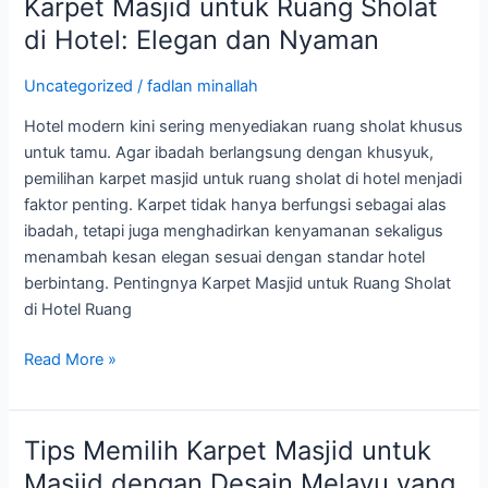
Karpet Masjid untuk Ruang Sholat
Karpet
Masjid
di Hotel: Elegan dan Nyaman
untuk
Ruang
Uncategorized
/
fadlan minallah
Sholat
Hotel modern kini sering menyediakan ruang sholat khusus
di
untuk tamu. Agar ibadah berlangsung dengan khusyuk,
Hotel:
pemilihan karpet masjid untuk ruang sholat di hotel menjadi
Elegan
faktor penting. Karpet tidak hanya berfungsi sebagai alas
dan
ibadah, tetapi juga menghadirkan kenyamanan sekaligus
Nyaman
menambah kesan elegan sesuai dengan standar hotel
berbintang. Pentingnya Karpet Masjid untuk Ruang Sholat
di Hotel Ruang
Read More »
Tips Memilih Karpet Masjid untuk
Tips
Memilih
Masjid dengan Desain Melayu yang