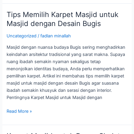
Tips Memilih Karpet Masjid untuk
Tips
Memilih
Masjid dengan Desain Bugis
Karpet
Masjid
Uncategorized
/
fadlan minallah
untuk
Masjid dengan nuansa budaya Bugis sering menghadirkan
Masjid
keindahan arsitektur tradisional yang sarat makna. Supaya
dengan
ruang ibadah semakin nyaman sekaligus tetap
Desain
menonjolkan identitas budaya, Anda perlu memperhatikan
Bugis
pemilihan karpet. Artikel ini membahas tips memilih karpet
masjid untuk masjid dengan desain Bugis agar suasana
ibadah semakin khusyuk dan serasi dengan interior.
Pentingnya Karpet Masjid untuk Masjid dengan
Read More »