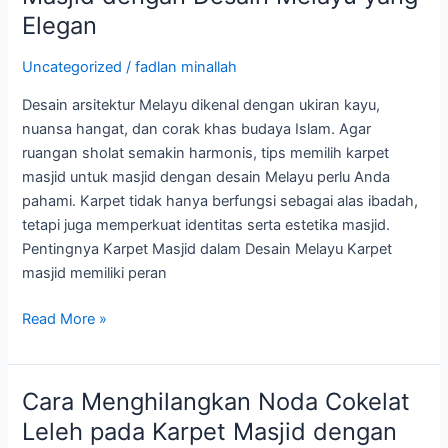
Karpet
Elegan
Masjid
untuk
Uncategorized
/
fadlan minallah
Masjid
Desain arsitektur Melayu dikenal dengan ukiran kayu,
dengan
nuansa hangat, dan corak khas budaya Islam. Agar
Desain
ruangan sholat semakin harmonis, tips memilih karpet
Melayu
masjid untuk masjid dengan desain Melayu perlu Anda
yang
pahami. Karpet tidak hanya berfungsi sebagai alas ibadah,
Elegan
tetapi juga memperkuat identitas serta estetika masjid.
Pentingnya Karpet Masjid dalam Desain Melayu Karpet
masjid memiliki peran
Read More »
Cara Menghilangkan Noda Cokelat
Cara
Menghilangkan
Leleh pada Karpet Masjid dengan
Noda