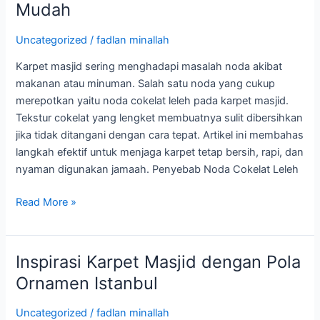
Mudah
Cokelat
Leleh
Uncategorized
/
fadlan minallah
pada
Karpet masjid sering menghadapi masalah noda akibat
Karpet
makanan atau minuman. Salah satu noda yang cukup
Masjid
merepotkan yaitu noda cokelat leleh pada karpet masjid.
dengan
Tekstur cokelat yang lengket membuatnya sulit dibersihkan
Mudah
jika tidak ditangani dengan cara tepat. Artikel ini membahas
langkah efektif untuk menjaga karpet tetap bersih, rapi, dan
nyaman digunakan jamaah. Penyebab Noda Cokelat Leleh
Read More »
Inspirasi Karpet Masjid dengan Pola
Inspirasi
Karpet
Ornamen Istanbul
Masjid
dengan
Uncategorized
/
fadlan minallah