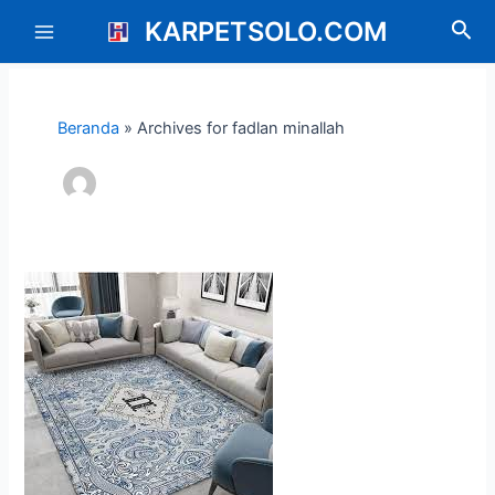
Lewati
Post
Main
KARPETSOLO.COM
Cari
ke
pagination
Menu
konten
Beranda
»
Archives for fadlan minallah
Mengapa
Karpet
Ruang
Tamu
Bisa
Mengubah
Suasana
Rumah