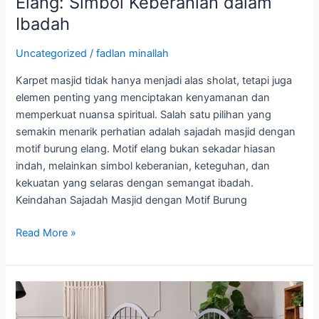
Elang: Simbol Keberanian dalam
dengan
Ibadah
Motif
Burung
Uncategorized
/
fadlan minallah
Elang:
Karpet masjid tidak hanya menjadi alas sholat, tetapi juga
Simbol
elemen penting yang menciptakan kenyamanan dan
Keberanian
memperkuat nuansa spiritual. Salah satu pilihan yang
dalam
semakin menarik perhatian adalah sajadah masjid dengan
Ibadah
motif burung elang. Motif elang bukan sekadar hiasan
indah, melainkan simbol keberanian, keteguhan, dan
kekuatan yang selaras dengan semangat ibadah.
Keindahan Sajadah Masjid dengan Motif Burung
Read More »
Bahan
Karpet