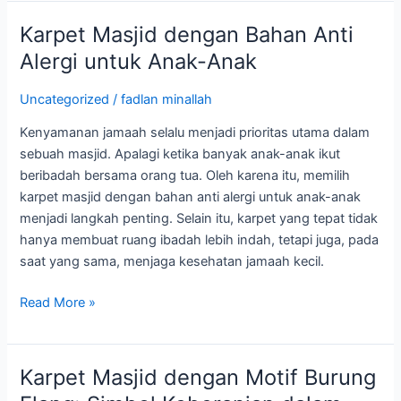
Karpet Masjid dengan Bahan Anti
Karpet
Masjid
Alergi untuk Anak-Anak
dengan
Bahan
Uncategorized
/
fadlan minallah
Anti
Kenyamanan jamaah selalu menjadi prioritas utama dalam
Alergi
sebuah masjid. Apalagi ketika banyak anak-anak ikut
untuk
beribadah bersama orang tua. Oleh karena itu, memilih
Anak-
karpet masjid dengan bahan anti alergi untuk anak-anak
Anak
menjadi langkah penting. Selain itu, karpet yang tepat tidak
hanya membuat ruang ibadah lebih indah, tetapi juga, pada
saat yang sama, menjaga kesehatan jamaah kecil.
Read More »
Karpet Masjid dengan Motif Burung
Karpet
Masjid