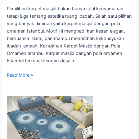
Pola
Pemilihan karpet masjid bukan hanya soal kenyamanan,
Ornamen
tetapi juga tentang estetika ruang ibadah. Salah satu pilihan
Istanbul
yang banyak diminati yaitu karpet masjid dengan pola
ornamen Istanbul. Motif ini menghadirkan kesan elegan,
bernuansa islami, dan mampu menambah kekhusyukan
ibadah jamaah. Keindahan Karpet Masjid dengan Pola
Ornamen Istanbul Karpet masjid dengan pola ornamen
Istanbul terkenal dengan desain
Read More »
Jenis-
Jenis
Perawatan
Karpet
agar
Awet