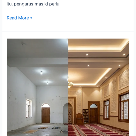
itu, pengurus masjid perlu
Read More »
Peran
Karpet
Masjid
dalam
Meningkatkan
Estetika
Ruang
Ibadah