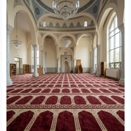
Karpet
Masjid
yang
Membuat
Interior
Lebih
Berkelas