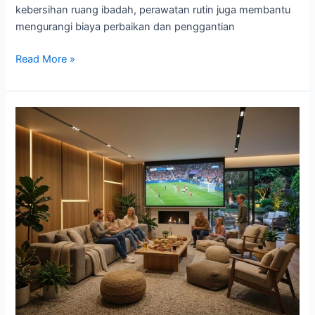
kebersihan ruang ibadah, perawatan rutin juga membantu
mengurangi biaya perbaikan dan penggantian
Read More »
Menata
Ruang
Berkumpul
Menjelang
Semifinal
Piala
Dunia
2026