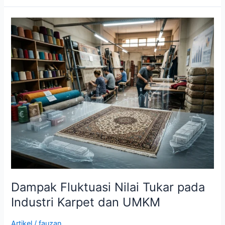
Dampak
Fluktuasi
Nilai
Tukar
pada
Industri
Karpet
dan
UMKM
Dampak Fluktuasi Nilai Tukar pada
Industri Karpet dan UMKM
Artikel
/
fauzan