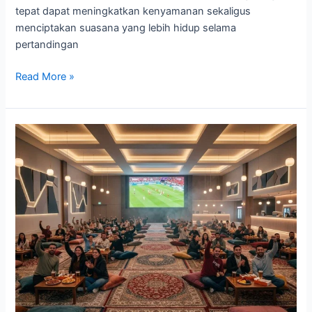
tepat dapat meningkatkan kenyamanan sekaligus
menciptakan suasana yang lebih hidup selama
pertandingan
Read More »
Karpet
untuk
Area
Nobar
Piala
Dunia
2026
agar
Lebih
Nyaman