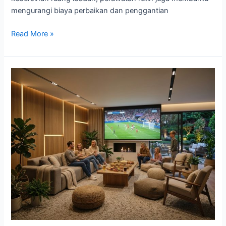
mengurangi biaya perbaikan dan penggantian
Read More »
Menata
Ruang
Berkumpul
Menjelang
Semifinal
Piala
Dunia
2026