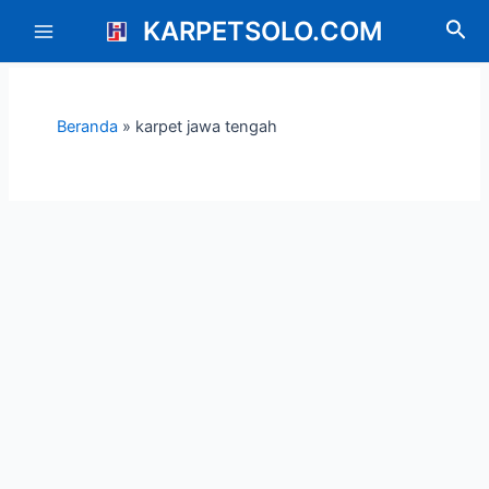
Lewati
Main
KARPETSOLO.COM
Cari
ke
Menu
konten
Beranda
»
karpet jawa tengah