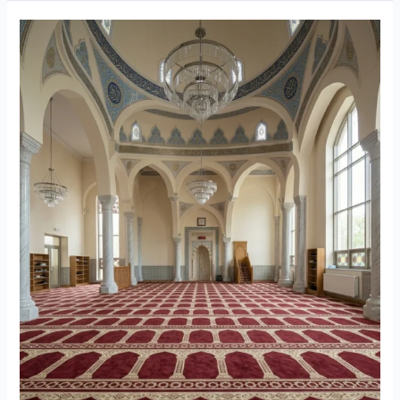
Inspirasi
Motif
Karpet
Masjid
yang
Membuat
Interior
Lebih
Berkelas