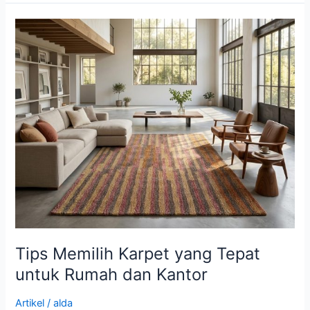
Tips
Memilih
Karpet
yang
Tepat
untuk
Rumah
dan
Kantor
Tips Memilih Karpet yang Tepat
untuk Rumah dan Kantor
Artikel
/
alda