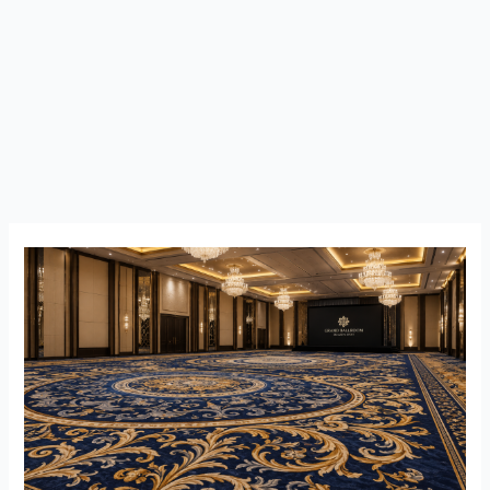
Pemilihan
Karpet
yang
Tepat
Untuk
Kebutuhan
Ruangan