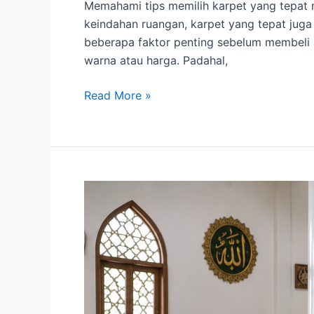
Memahami tips memilih karpet yang tepat
keindahan ruangan, karpet yang tepat jug
beberapa faktor penting sebelum membeli 
warna atau harga. Padahal,
Read More »
Cara
Perawatan
Karpet
Masjid
Rutin
agar
Awet