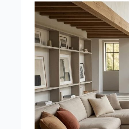
Tips
Memilih
Karpet
yang
Tepat
untuk
Rumah
dan
Kantor